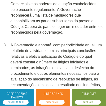
Comerciais e os poderes de atuação estabelecidos
pelo presente regulamento. A Governação
reconhecerá uma lista de mediadores que
disponibilizará às partes subscritoras do presente
Código. Caberá às partes eleger um mediador entre os
reconhecidos pela governação.
A Governação elaborará, com periodicidade anual, um
relatório de atividade com as principais conclusões
relativas à efetiva aplicação do Código e do qual
deverá constar o número de litígios iniciados e
terminados, as infrações em causa, o desfecho do
procedimento e outros elementos necessários para a
avaliação do mecanismo de resolução de litígios, as
recomendações emitidas e o resultado dos inquéritos,
sendo que o relatório será divulgado aos subscritores
CÓDIGO DE BOAS
JUNTE-SE A NÓS
É UMA PME?
e aderentes do Código
PRÁTICAS
CONSULTE AQUI
SAIBA COMO
SAIBA MAIS